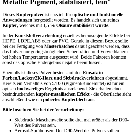
Metallic Pigment, stabilisiert, fein"
Dieses
Kupferpulver
ist speziell für
optische und funktionelle
Anwendungen
hergestellt worden. Es handelt sich um
reines
Kupfer
, welches mit
1,5 % Ölsäure stabilisiert wurde
.
In der
Kunststoffverarbeitung
erzielt es herausragende Effekte bei
HDPE, LDPE,ABS oder gar PVC. Gerade in diesem Bezug sollte
bei der Fertigung von
Masterbatches
darauf geachtet werden, dass
das Pulver nur geringstmöglichen Scherkräften und Verweildauern
bei hohen Temperaturen ausgesetzt wird. Beide Faktoren könnten
sonst das optische Endergebnis negativ beeinflussen.
Ebenfalls ist dieses Pulver bestens auf den
Einsatz in
Farben/Lacken/2K-Harz und Siebdruckverfahren
abgestimmt.
Bereits ein Verhältnis von 5/100 (Pigment/Bindemittel) ist für ein
optisch
hochwertiges Ergebnis
ausreichend. Sie erhalten einen
beeindruckenden
kupfer-metallischen Effekt
- die Oberfläche sieht
anschließend wie ein
poliertes Kupferblech
aus.
Bitte beachten Sie bei der Verarbeitung:
Siebdruck: Maschenweite sollte drei mal größer als der D90-
Wert des Pulvers sein.
Aerosol-Sprühdosen: Der D90-Wert des Pulvers sollten