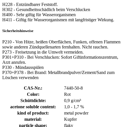
H228 - Entzündbarer Feststoff.
H302 - Gesundheitsschädlich beim Verschlucken
H400 - Sehr giftig für Wasserorganismen
H411 - Giftig für Wasserorganismen mit langfristiger Wirkung.
Sicherheitshinweise
P210 - Von Hitze, heißen Oberflächen, Funken, offenen Flammen
sowie anderen Zündquellenarten fernhalten. Nicht rauchen.
P273 - Freisetzung in die Umwelt vermeiden.
P301+P310 - Bei Verschlucken: Sofort Giftinformationszentrum,
Arzt anrufen.
P330 - Mündausspülen
P370+P378 - Bei Brand: Metallbrandpulver/Zement/Sand zum
Löschen verwenden
CAS-Nr.:
7440-50-8
Color:
Rot
Schüttdichte:
0,9 g/cm³
acetone soluble content:
1,0 - 1,7 %
kind of product:
metal powder
material:
Kupfer
particle shape:
flaky