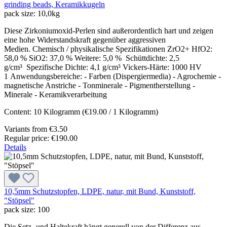
grinding beads, Keramikkugeln
pack size:
10,0kg
Diese Zirkoniumoxid-Perlen sind außerordentlich hart und zeigen
eine hohe Widerstandskraft gegenüber aggressiven
Medien. Chemisch / physikalische Spezifikationen ZrO2+ HfO2:
58,0 % SiO2: 37,0 % Weitere: 5,0 % Schüttdichte: 2,5
g/cm³ Spezifische Dichte: 4,1 g/cm³ Vickers-Härte: 1000 HV
1 Anwendungsbereiche: - Farben (Dispergiermedia) - Agrochemie -
magnetische Anstriche - Tonminerale - Pigmentherstellung -
Minerale - Keramikverarbeitung
Content:
10 Kilogramm
(€19.00 / 1 Kilogramm)
Variants from
€3.50
Regular price:
€190.00
Details
10,5mm Schutzstopfen, LDPE, natur, mit Bund, Kunststoff,
"Stöpsel"
pack size:
100
Die Setz- und Haltekraft hängt generell von der Differenz aus