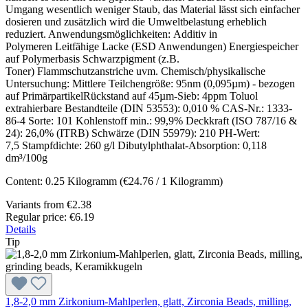
Umgang wesentlich weniger Staub, das Material lässt sich einfacher
dosieren und zusätzlich wird die Umweltbelastung erheblich
reduziert. Anwendungsmöglichkeiten: Additiv in
Polymeren Leitfähige Lacke (ESD Anwendungen) Energiespeicher
auf Polymerbasis Schwarzpigment (z.B.
Toner) Flammschutzanstriche uvm. Chemisch/physikalische
Untersuchung: Mittlere Teilchengröße: 95nm (0,095µm) - bezogen
auf PrimärpartikelRückstand auf 45µm-Sieb: 4ppm Toluol
extrahierbare Bestandteile (DIN 53553): 0,010 % CAS-Nr.: 1333-
86-4 Sorte: 101 Kohlenstoff min.: 99,9% Deckkraft (ISO 787/16 &
24): 26,0% (ITRB) Schwärze (DIN 55979): 210 PH-Wert:
7,5 Stampfdichte: 260 g/l Dibutylphthalat-Absorption: 0,118
dm³/100g
Content:
0.25 Kilogramm
(€24.76 / 1 Kilogramm)
Variants from
€2.38
Regular price:
€6.19
Details
Tip
1,8-2,0 mm Zirkonium-Mahlperlen, glatt, Zirconia Beads, milling,