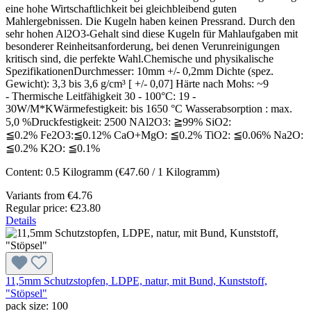
eine hohe Wirtschaftlichkeit bei gleichbleibend guten
Mahlergebnissen. Die Kugeln haben keinen Pressrand. Durch den
sehr hohen Al2O3-Gehalt sind diese Kugeln für Mahlaufgaben mit
besonderer Reinheitsanforderung, bei denen Verunreinigungen
kritisch sind, die perfekte Wahl.Chemische und physikalische
SpezifikationenDurchmesser: 10mm +/- 0,2mm Dichte (spez.
Gewicht): 3,3 bis 3,6 g/cm³ [ +/- 0,07] Härte nach Mohs: ~9
- Thermische Leitfähigkeit 30 - 100°C: 19 -
30W/M*KWärmefestigkeit: bis 1650 °C Wasserabsorption : max.
5,0 %Druckfestigkeit: 2500 NAl2O3: ≧99% SiO2:
≦0.2% Fe2O3:≦0.12% CaO+MgO: ≦0.2% TiO2: ≦0.06% Na2O:
≦0.2% K2O: ≦0.1%
Content:
0.5 Kilogramm
(€47.60 / 1 Kilogramm)
Variants from
€4.76
Regular price:
€23.80
Details
11,5mm Schutzstopfen, LDPE, natur, mit Bund, Kunststoff,
"Stöpsel"
pack size:
100