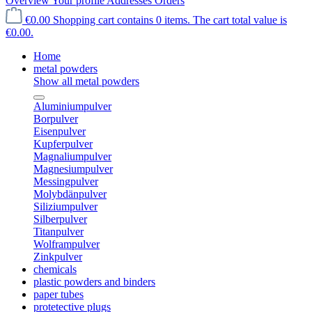
Overview
Your profile
Addresses
Orders
€0.00
Shopping cart contains 0 items. The cart total value is
€0.00.
Home
metal powders
Show all metal powders
Aluminiumpulver
Borpulver
Eisenpulver
Kupferpulver
Magnaliumpulver
Magnesiumpulver
Messingpulver
Molybdänpulver
Siliziumpulver
Silberpulver
Titanpulver
Wolframpulver
Zinkpulver
chemicals
plastic powders and binders
paper tubes
protetective plugs