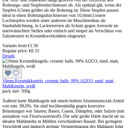
Bohrungs- und Stopfendurchmesser ab. Als optimal gilt, wenn der
Stopfen 0,5mm größer als die Bohrung ist. Diese Stopfen passen
ideal in einen Bohrungsdurchmesser von 10,0mm.Unsere
Lochstopfen werden unter anderem im Maschinenbau als
Staubabdichtung, in Lackierereien als Schutz gegen Aerosole an
unerwünschten Stellen oder einfach und simpel als Verschluss von
Salzstreuern in Keramikwerkstätten eingesetzt.
Variants from
€1.50
Regular price:
€8.33
Details
10mm Keramikkugeln, ceramic balls, 99% Al2O3, rund, matt,
Mahlkugeln, weiß
pack size:
500g
Äußerst harte Mahlkugeln mit einem hohem Aluminiumoxid-Anteil
von min. 99,0%. Sie sind hochbeständig gegen korrosive
Belastungen wie Säuren, Basen, Gasen, Dämpfen, oder Salzen (mit
ausnahme von Flourwasserstoff). Die sehr große Härte macht sie zu
idealen Mahlmedia in Mühlen verschiedener Bauart. Bei geringem
Verschleiß und dadurch geringe Verunreinigung des Mahlguts folgt