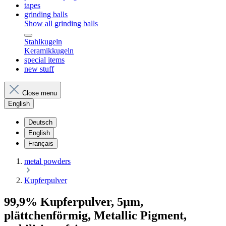
tapes
grinding balls
Show all grinding balls
Stahlkugeln
Keramikkugeln
special items
new stuff
Close menu
English
Deutsch
English
Français
metal powders
Kupferpulver
99,9% Kupferpulver, 5µm,
plättchenförmig, Metallic Pigment,