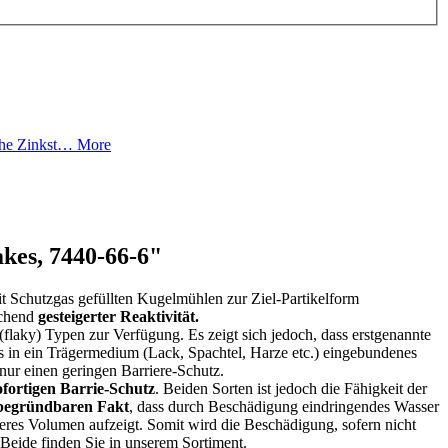
sche Zinkst…
More
akes, 7440-66-6"
it Schutzgas gefüllten Kugelmühlen zur Ziel-Partikelform
echend
gesteigerter Reaktivität.
(flaky) Typen zur Verfügung. Es zeigt sich jedoch, dass erstgenannte
s in ein Trägermedium (Lack, Spachtel, Harze etc.) eingebundenes
nur einen geringen Barriere-Schutz.
ofortigen Barrie-Schutz
. Beiden Sorten ist jedoch die Fähigkeit der
 begründbaren Fakt
, dass durch Beschädigung eindringendes Wasser
eres Volumen aufzeigt. Somit wird die Beschädigung, sofern nicht
 Beide finden Sie in unserem Sortiment.