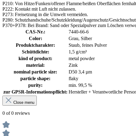
P210: Von Hitze/Funken/offener Flamme/heißen Oberflächen fernhalt
P222: Kontakt mit Luft nicht zulassen.
P273: Freisetzung in die Umwelt vermeiden.
P280: Schutzhandschuhe/Schutzkleidung/Augenschutz/Gesichtsschutz
P370+P378: Bei Brand: Sand oder Spezialpulver zum Löschen verw
CAS-Nr.:
7440-66-6
Color:
Grau, Silber
Produktcharakter:
Staub, feines Pulver
Schüttdichte:
1,5 g/cm³
kind of product:
metal powder
material:
Zink
nominal particle size:
D50 3,4 µm
particle shape:
flaky
purity:
min. 99,5 %
zur GPSR-Informationspflicht:
Hersteller + Verantwortliche Pers
Close menu
0 of 0 reviews