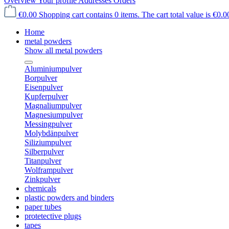
Overview
Your profile
Addresses
Orders
€0.00
Shopping cart contains 0 items. The cart total value is €0.0
Home
metal powders
Show all metal powders
Aluminiumpulver
Borpulver
Eisenpulver
Kupferpulver
Magnaliumpulver
Magnesiumpulver
Messingpulver
Molybdänpulver
Siliziumpulver
Silberpulver
Titanpulver
Wolframpulver
Zinkpulver
chemicals
plastic powders and binders
paper tubes
protetective plugs
tapes