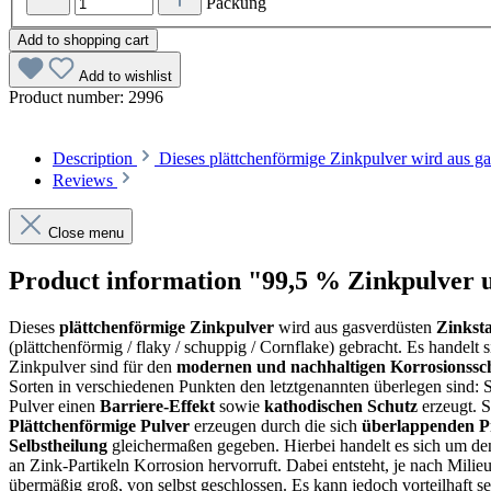
Packung
Add to shopping cart
Add to wishlist
Product number:
2996
Description
Dieses plättchenförmige Zinkpulver wird aus g
Reviews
Close menu
Product information "99,5 % Zinkpulver ul
Dieses
plättchenförmige Zinkpulver
wird aus gasverdüsten
Zinkst
(plättchenförmig / flaky / schuppig / Cornflake) gebracht. Es handelt 
Zinkpulver sind für den
modernen und nachhaltigen Korrosionssc
Sorten in verschiedenen Punkten den letztgenannten überlegen sind: 
Pulver einen
Barriere-Effekt
sowie
kathodischen Schutz
erzeugt. S
Plättchenförmige Pulver
erzeugen durch die sich
überlappenden P
Selbstheilung
gleichermaßen gegeben. Hierbei handelt es sich um d
an Zink-Partikeln Korrosion hervorruft. Dabei entsteht, je nach Milie
übermäßig groß, von selbst geschlossen. Es kann jedoch vorteilhaft 