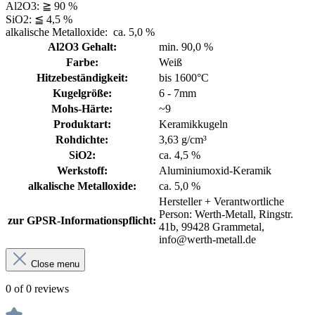
Al2O3: ≧ 90 %
SiO2: ≦ 4,5 %
alkalische Metalloxide: ca. 5,0 %
Al2O3 Gehalt:
min. 90,0 %
Farbe:
Weiß
Hitzebeständigkeit:
bis 1600°C
Kugelgröße:
6 - 7mm
Mohs-Härte:
~9
Produktart:
Keramikkugeln
Rohdichte:
3,63 g/cm³
SiO2:
ca. 4,5 %
Werkstoff:
Aluminiumoxid-Keramik
alkalische Metalloxide:
ca. 5,0 %
Hersteller + Verantwortliche
Person: Werth-Metall, Ringstr.
zur GPSR-Informationspflicht:
41b, 99428 Grammetal,
info@werth-metall.de
Close menu
0 of 0 reviews