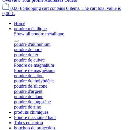
Overview
Your profile
Addresses
Orders
0,00 €
Shopping cart contains 0 items. The cart total value is
0,00 €.
Home
poudre métallique
Show all poudre métallique
poudre d'aluminium
poudre de bore
poudre de fer
poudre de cuivre
Poudre de magnalium
Poudre de magnésium
poudre de laiton
poudre de molybdène
poudre de silicone
poudre d'argent
poudre de titane
poudre de tungstène
poudre de zinc
produits chimiques
Poudre plastique / liant
Tubes en carton
bouchon de protection