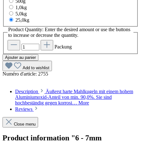
500g
1,0kg
5,0kg
25,0kg
Product Quantity: Enter the desired amount or use the buttons
to increase or decrease the quantity.
Packung
Ajouter au panier
Add to wishlist
Numéro d'article:
2755
Description
Äußerst harte Mahlkugeln mit einem hohem
Aluminiumoxid-Anteil von min. 90,0%. Sie sind
hochbeständig gegen korrosi…
More
Reviews
Close menu
Product information "6 - 7mm