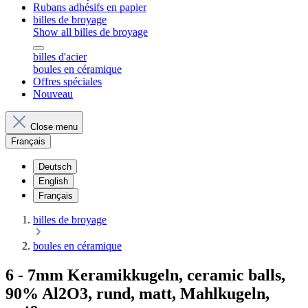
Rubans adhésifs en papier
billes de broyage
Show all billes de broyage
billes d'acier
boules en céramique
Offres spéciales
Nouveau
Close menu
Français
Deutsch
English
Français
billes de broyage
boules en céramique
6 - 7mm Keramikkugeln, ceramic balls,
90% Al2O3, rund, matt, Mahlkugeln,