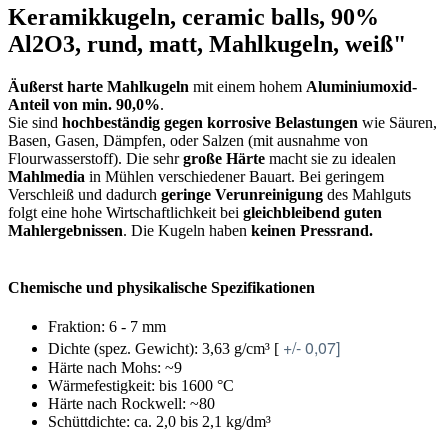
Keramikkugeln, ceramic balls, 90%
Al2O3, rund, matt, Mahlkugeln, weiß"
Äußerst harte Mahlkugeln
mit einem hohem
Aluminiumoxid-
Anteil von min. 90,0%
.
Sie sind
hochbeständig gegen korrosive Belastungen
wie Säuren,
Basen, Gasen, Dämpfen, oder Salzen (mit ausnahme von
Flourwasserstoff). Die sehr
große Härte
macht sie zu idealen
Mahlmedia
in Mühlen verschiedener Bauart. Bei geringem
Verschleiß und dadurch
geringe Verunreinigung
des Mahlguts
folgt eine hohe Wirtschaftlichkeit bei
gleichbleibend guten
Mahlergebnissen
. Die Kugeln haben
keinen Pressrand.
Chemische und physikalische Spezifikationen
Fraktion: 6 - 7 mm
+/- 0,07]
Dichte (spez. Gewicht): 3,63 g/cm³ [
Härte nach Mohs: ~9
Wärmefestigkeit: bis 1600 °C
Härte nach Rockwell: ~80
Schüttdichte: ca. 2,0 bis 2,1 kg/dm³