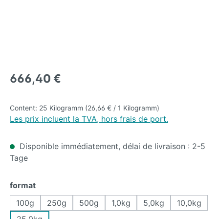
Regular price:
666,40 €
Content:
25 Kilogramm
(26,66 € / 1 Kilogramm)
Les prix incluent la TVA, hors frais de port.
Disponible immédiatement, délai de livraison : 2-5
Tage
Select
format
100g
250g
500g
1,0kg
5,0kg
10,0kg
25,0kg