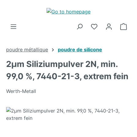
Skip to main content
Shop
poudre métallique
poudre de silicone
2µm Siliziumpulver 2N, min.
99,0 %, 7440-21-3, extrem fein
Werth-Metall
Skip image gallery