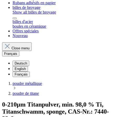
Rubans adhésifs en papier
billes de broyage
Show all billes de broyage
billes d'acier
boules en céramique
Offres spéciales
Nouveau
Close menu
Français
Deutsch
English
Français
poudre métallique
poudre de titane
0-210µm Titanpulver, min. 98,0 % Ti,
Titanschwamm, sponge, CAS-Nr.: 7440-