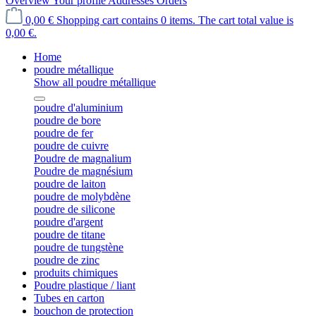
Overview
Your profile
Addresses
Orders
0,00 €
Shopping cart contains 0 items. The cart total value is
0,00 €.
Home
poudre métallique
Show all poudre métallique
poudre d'aluminium
poudre de bore
poudre de fer
poudre de cuivre
Poudre de magnalium
Poudre de magnésium
poudre de laiton
poudre de molybdène
poudre de silicone
poudre d'argent
poudre de titane
poudre de tungstène
poudre de zinc
produits chimiques
Poudre plastique / liant
Tubes en carton
bouchon de protection