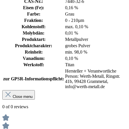
CAS-Nr.:
7440-32-6
Eisen (Fe):
0,16 %
Farbe:
Grau
Fraktion:
0 - 210µm
Kohlenstoff:
max. 0,10 %
Molybdän:
0,01 %
Produktart:
Metallpulver
Produktcharakter:
grobes Pulver
Reinheit:
min. 98,0 %
Vanadium:
0,10 %
Werkstoff:
Titan
Hersteller + Verantwortliche
Person: Werth-Metall, Ringstr.
zur GPSR-Informationspflicht:
41b, 99428 Grammetal,
info@werth-metall.de
Close menu
0 of 0 reviews