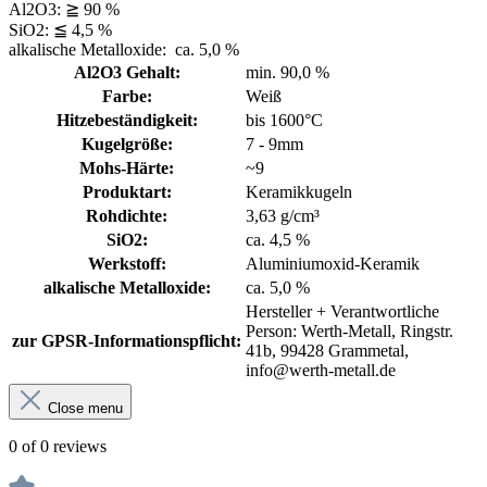
Al2O3: ≧ 90 %
SiO2: ≦ 4,5 %
alkalische Metalloxide: ca. 5,0 %
Al2O3 Gehalt:
min. 90,0 %
Farbe:
Weiß
Hitzebeständigkeit:
bis 1600°C
Kugelgröße:
7 - 9mm
Mohs-Härte:
~9
Produktart:
Keramikkugeln
Rohdichte:
3,63 g/cm³
SiO2:
ca. 4,5 %
Werkstoff:
Aluminiumoxid-Keramik
alkalische Metalloxide:
ca. 5,0 %
Hersteller + Verantwortliche
Person: Werth-Metall, Ringstr.
zur GPSR-Informationspflicht:
41b, 99428 Grammetal,
info@werth-metall.de
Close menu
0 of 0 reviews