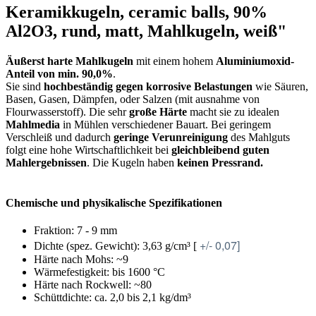
Keramikkugeln, ceramic balls, 90%
Al2O3, rund, matt, Mahlkugeln, weiß"
Äußerst harte Mahlkugeln
mit einem hohem
Aluminiumoxid-
Anteil von min. 90,0%
.
Sie sind
hochbeständig gegen korrosive Belastungen
wie Säuren,
Basen, Gasen, Dämpfen, oder Salzen (mit ausnahme von
Flourwasserstoff). Die sehr
große Härte
macht sie zu idealen
Mahlmedia
in Mühlen verschiedener Bauart. Bei geringem
Verschleiß und dadurch
geringe Verunreinigung
des Mahlguts
folgt eine hohe Wirtschaftlichkeit bei
gleichbleibend guten
Mahlergebnissen
. Die Kugeln haben
keinen Pressrand.
Chemische und physikalische Spezifikationen
Fraktion: 7 - 9 mm
+/- 0,07]
Dichte (spez. Gewicht): 3,63 g/cm³ [
Härte nach Mohs: ~9
Wärmefestigkeit: bis 1600 °C
Härte nach Rockwell: ~80
Schüttdichte: ca. 2,0 bis 2,1 kg/dm³