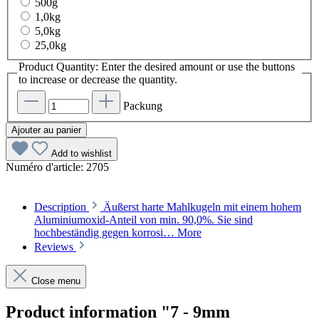
500g
1,0kg
5,0kg
25,0kg
Product Quantity: Enter the desired amount or use the buttons
to increase or decrease the quantity.
Packung
Ajouter au panier
Add to wishlist
Numéro d'article:
2705
Description
Äußerst harte Mahlkugeln mit einem hohem
Aluminiumoxid-Anteil von min. 90,0%. Sie sind
hochbeständig gegen korrosi…
More
Reviews
Close menu
Product information "7 - 9mm