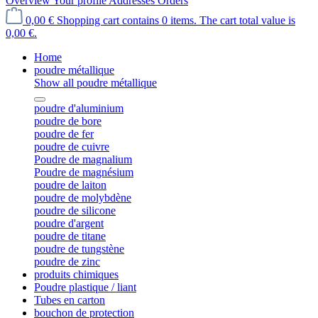
Overview
Your profile
Addresses
Orders
0,00 €
Shopping cart contains 0 items. The cart total value is
0,00 €.
Home
poudre métallique
Show all poudre métallique
poudre d'aluminium
poudre de bore
poudre de fer
poudre de cuivre
Poudre de magnalium
Poudre de magnésium
poudre de laiton
poudre de molybdène
poudre de silicone
poudre d'argent
poudre de titane
poudre de tungstène
poudre de zinc
produits chimiques
Poudre plastique / liant
Tubes en carton
bouchon de protection