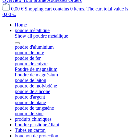
Overview
Your profile
Addresses
Orders
0,00 €
Shopping cart contains 0 items. The cart total value is
0,00 €.
Home
poudre métallique
Show all poudre métallique
poudre d'aluminium
poudre de bore
poudre de fer
poudre de cuivre
Poudre de magnalium
Poudre de magnésium
poudre de laiton
poudre de molybdène
poudre de silicone
poudre d'argent
poudre de titane
poudre de tungstène
poudre de zinc
produits chimiques
Poudre plastique / liant
Tubes en carton
bouchon de protection