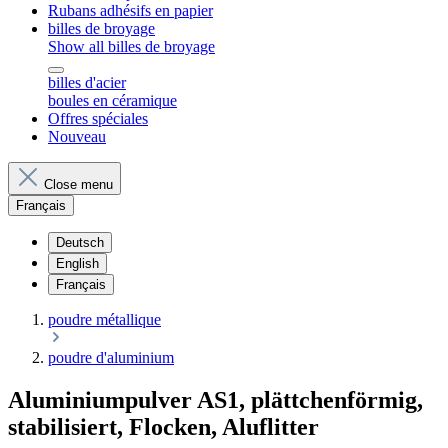
Rubans adhésifs en papier
billes de broyage
Show all billes de broyage
billes d'acier
boules en céramique
Offres spéciales
Nouveau
Close menu
Français
Deutsch
English
Français
poudre métallique
poudre d'aluminium
Aluminiumpulver AS1, plättchenförmig,
stabilisiert, Flocken, Aluflitter