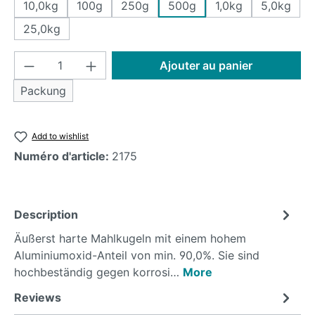
10,0kg
100g
250g
500g
1,0kg
5,0kg
25,0kg
Product Quantity: Enter the desired amoun
Ajouter au panier
Packung
Add to wishlist
Numéro d'article:
2175
Description
Äußerst harte Mahlkugeln mit einem hohem
Aluminiumoxid-Anteil von min. 90,0%. Sie sind
hochbeständig gegen korrosi…
More
Reviews