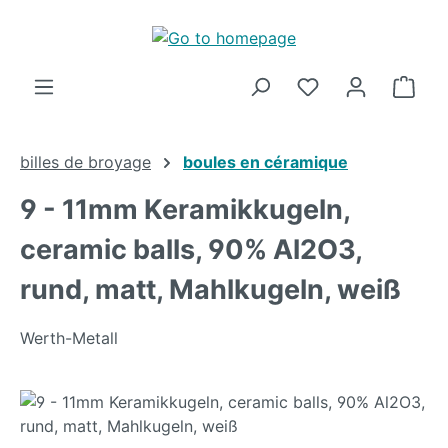
Skip to main content
Shop
billes de broyage
boules en céramique
9 - 11mm Keramikkugeln,
ceramic balls, 90% Al2O3,
rund, matt, Mahlkugeln, weiß
Werth-Metall
Skip image gallery