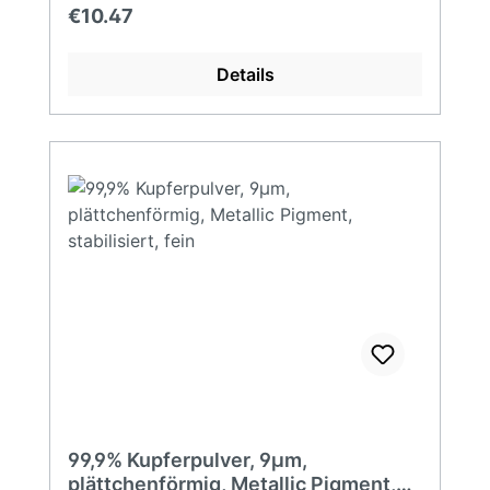
Aufladung Metallurgie Flammschutzmittel
Regular price:
€10.47
Details
99,9% Kupferpulver, 9µm,
plättchenförmig, Metallic Pigment,