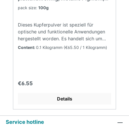
stabilisiert, fein
pack size:
100g
Dieses Kupferpulver ist speziell für
optische und funktionelle Anwendungen
hergestellt worden. Es handelt sich um
reines Kupfer, welches mit 1,5 % Ölsäure
Content:
0.1 Kilogramm
(€65.50 / 1 Kilogramm)
stabilisiert wurde. In der
Kunststoffverarbeitung erzielt es
herausragende Effekte bei HDPE,
LDPE,ABS oder gar PVC. Gerade in diesem
Bezug sollte bei der Fertigung von
Regular price:
€6.55
Masterbatches darauf geachtet werden,
dass das Pulver nur geringstmöglichen
Details
Scherkräften und Verweildauern bei hohen
Temperaturen ausgesetzt wird. Beide
Faktoren könnten sonst das optische
Endergebnis negativ
Service hotline
beeinflussen. Ebenfalls ist dieses Pulver