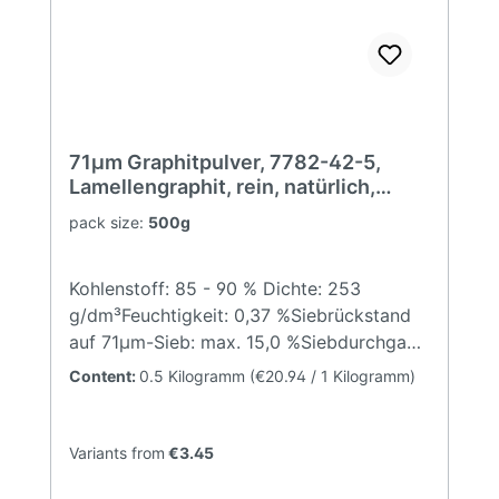
71µm Graphitpulver, 7782-42-5,
Lamellengraphit, rein, natürlich,
anthrazit, feines Pulver
pack size:
500g
Kohlenstoff: 85 - 90 % Dichte: 253
g/dm³Feuchtigkeit: 0,37 %Siebrückstand
auf 71µm-Sieb: max. 15,0 %Siebdurchgang
71µm-Sieb: min. 85,0 % Typische
Content:
0.5 Kilogramm
(€20.94 / 1 Kilogramm)
Anwendungsmöglichkeiten: Trockenschmi
erstoff (Ersatz für
Molybdändisulfid) Leifähige Lacke und
Variants from
€3.45
KunststoffeAdditiv gegen statische