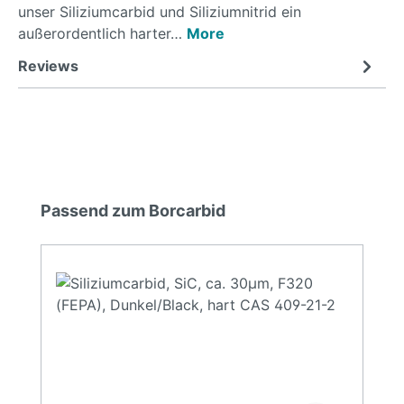
unser Siliziumcarbid und Siliziumnitrid ein
außerordentlich harter…
More
Reviews
Skip product gallery
Passend zum Borcarbid