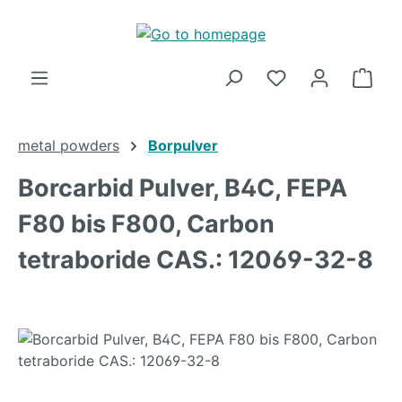
Skip to main content
Shop
metal powders
Borpulver
Borcarbid Pulver, B4C, FEPA
F80 bis F800, Carbon
tetraboride CAS.: 12069-32-8
Skip image gallery