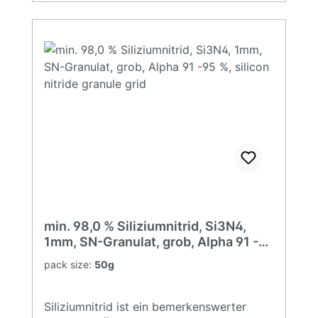
Si3N4Modifikation: Alpha Si3N4Farbe:
GrauKohlenstoffmax. 0,5 %Sauerstoffmax.
2,0 %Aluminiummax. 0,08 %Calciummax.
0,02 %Eisenmax. 0,06 %BET10 - 12
m²/gFreies Simax. 0,2 %Alpha Phasemin.
91,0 %Reinheit (Si3N4)min. 98,0 %D500,9
µm
min. 98,0 % Siliziumnitrid, Si3N4,
1mm, SN-Granulat, grob, Alpha 91 -95
%, silicon nitride granule grid
pack size:
50g
Siliziumnitrid ist ein bemerkenswerter