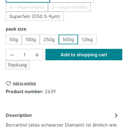
(This option is currently unavai
3 - 19µm (F600)
2 - 14µm (F800)
(This option is currently unavailable.)
(This option is currently unavail
Superfein (D50 5-9µm)
Select
pack size
50g
100g
250g
500g
1,0kg
Product Quantity: Enter the desired amoun
Add to shopping cart
Packung
Add to wishlist
Product number:
2639
Description
Borcarbid (alias schwarzer Diamant) ist ähnlich wie