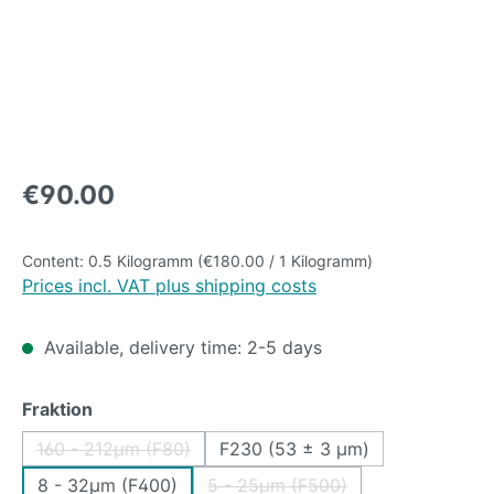
Regular price:
€90.00
Content:
0.5 Kilogramm
(€180.00 / 1 Kilogramm)
Prices incl. VAT plus shipping costs
Available, delivery time: 2-5 days
Select
Fraktion
160 - 212µm (F80)
F230 (53 ± 3 µm)
(This option is currently unavailable.)
8 - 32µm (F400)
5 - 25µm (F500)