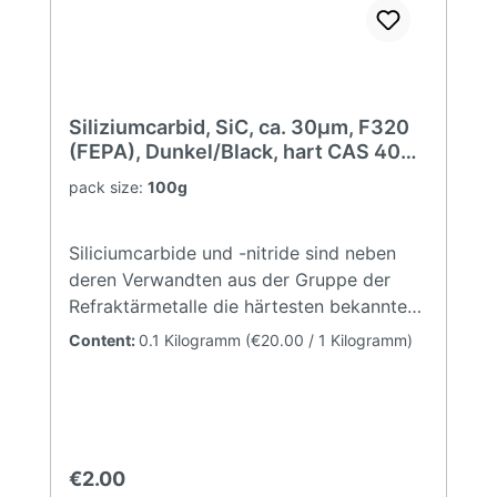
Siliziumcarbid, SiC, ca. 30µm, F320
(FEPA), Dunkel/Black, hart CAS 409-
21-2
pack size:
100g
Siliciumcarbide und -nitride sind neben
deren Verwandten aus der Gruppe der
Refraktärmetalle die härtesten bekannten
Stoffe (nach Kohlenstoff in der
Content:
0.1 Kilogramm
(€20.00 / 1 Kilogramm)
Diamantmodifikation). Aufgrund der
praktisch nicht existierenden
natürlichen SiC-Vorkommen, wird das
Material ausschließlich synthetisch
hergestellt. Hierbei unterscheidet man
Regular price:
€2.00
zwischen dunklen (schwarzen) und hellen