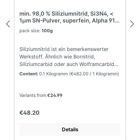
menteChemisch/physikalische
Eigenschaften (typisch)Formel:
min. 98,0 % Siliziumnitrid, Si3N4, <
SiCModifikation: Alpha SiCFarbe:
1µm SN-Pulver, superfein, Alpha 91
GrauKohlenstoff29 - 30,0
-95 %, silicon nitride
pack size:
100g
%Sauerstoffmax. 2,0 %Aluminiummax.
0,03 %Calciummax. 0,01 %Eisenmax. 0,05
%BET14 - 16 m²/gRohdichte1,6 - 1,8
Siliziumnitrid ist ein bemerkenswerter
g/cm³D100,4 µmD500,75 µmD901,5 µm
Werkstoff. Ähnlich wie Bornitrid,
Siliziumcarbid oder auch Wolframcarbid
zeigt es die für technische Keramik
Content:
0.1 Kilogramm
(€482.00 / 1 Kilogramm)
typische extreme Härte. Jedoch ist es
wesentlich weniger empfindlich gegenüber
starken Temperaturwechseln
Variants from
€24.99
(Thermoschock). Dadurch wird es trotz
seines vergleichsweise hohen Preises
Regular price:
€48.20
bereits in großer Menge in Sensoren des
Automobilbaus oder als Düsenmaterial
Details
eingesetzt.Chemisch/physikalische
Eigenschaften (typisch)Formel: