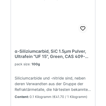
14,7 ppmw Teilchengrößenverteilung
(typische Werte): D90 7,92 µm D50 4,16
µm D10 1,33 µmSignalwort:
ACHTUNG! Gefahrenhinweise H228:
Entzündbarer
Feststoff Sicherheitshinweise P210: Von
Hitze, heißen Oberflächen, Funken,
offenen Flammen sowie anderen
Zündquellenarten fernhalten. Nicht
α-Siliziumcarbid, SiC 1.5µm Pulver,
rauchen. P402+P404: In einem
Ultrafein "UF 15", Green, CAS 409-
geschlossenen Behälter an einem
21-2
pack size:
100g
trockenen Ort aufbewahren.
Siliciumcarbide und -nitride sind, neben
deren Verwandten aus der Gruppe der
Refraktärmetalle, die härtesten bekannten
Stoffe (nach Kohlenstoff in der
Content:
0.1 Kilogramm
(€41.70 / 1 Kilogramm)
Diamantmodifikation). Aufgrund der