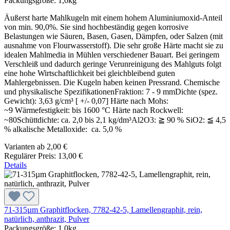
Packungsgröße:
1,0kg
Äußerst harte Mahlkugeln mit einem hohem Aluminiumoxid-Anteil
von min. 90,0%. Sie sind hochbeständig gegen korrosive
Belastungen wie Säuren, Basen, Gasen, Dämpfen, oder Salzen (mit
ausnahme von Flourwasserstoff). Die sehr große Härte macht sie zu
idealen Mahlmedia in Mühlen verschiedener Bauart. Bei geringem
Verschleiß und dadurch geringe Verunreinigung des Mahlguts folgt
eine hohe Wirtschaftlichkeit bei gleichbleibend guten
Mahlergebnissen. Die Kugeln haben keinen Pressrand. Chemische
und physikalische SpezifikationenFraktion: 7 - 9 mmDichte (spez.
Gewicht): 3,63 g/cm³ [ +/- 0,07] Härte nach Mohs:
~9 Wärmefestigkeit: bis 1600 °C Härte nach Rockwell:
~80Schüttdichte: ca. 2,0 bis 2,1 kg/dm³Al2O3: ≧ 90 % SiO2: ≦ 4,5
% alkalische Metalloxide: ca. 5,0 %
Varianten ab
2,00 €
Regulärer Preis:
13,00 €
Details
71-315µm Graphitflocken, 7782-42-5, Lamellengraphit, rein,
natürlich, anthrazit, Pulver
Packungsgröße:
1,0kg