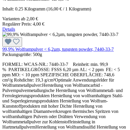
Inhalt:
0.25 Kilogramm
(16,00 € / 1 Kilogramm)
Varianten ab
2,00 €
Regulärer Preis:
4,00 €
Details
99,9% Wolframpulver < 6,2µm, tungsten powder, 7440-33-7
Packungsgröße:
500g
FORMEL: WCAS-NR.: 7440-33-7 Reinheit: min. 99,9
% PARTIKELGRÖSSE: FSSS 6,20 µm AL: < 2 ppm FE: < 5
ppm MO: < 10 ppm SPEZIFISCHE OBERFLÄCHE: 748,6
cm²/g Rohdichte: 19,3 g/cm³Optimale Anwendungsfelder für
Wolframmetallpulver:Herstellung von Wolframcarbid -
Pulvernpulvermetallurgische Herstellung von Wolframmetall- und
Ferrolegierungsprodukten Herstellung von wolframhaltigen Stahl-
und Superlegierungsprodukten Herstellung von Wolfram-
Kunststoffprodukten mit hoher Dichte Herstellung von
wolframhaltigen Diamantwerkzeugen thermisches Spritzen von
wolframhaltigen Pulvern oder Drähten Verwendung von
Wolframmetallpulver zur Kohlenstoffeinstellung in
HartmetallpulvernHerstellung von Wolframdisulfid Herstellung von