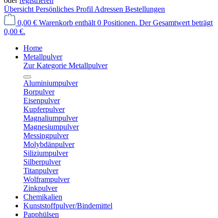
oder
registrieren
Übersicht
Persönliches Profil
Adressen
Bestellungen
0,00 €
Warenkorb enthält 0 Positionen. Der Gesamtwert beträgt
0,00 €.
Home
Metallpulver
Zur Kategorie Metallpulver
Aluminiumpulver
Borpulver
Eisenpulver
Kupferpulver
Magnaliumpulver
Magnesiumpulver
Messingpulver
Molybdänpulver
Siliziumpulver
Silberpulver
Titanpulver
Wolframpulver
Zinkpulver
Chemikalien
Kunststoffpulver/Bindemittel
Papphülsen