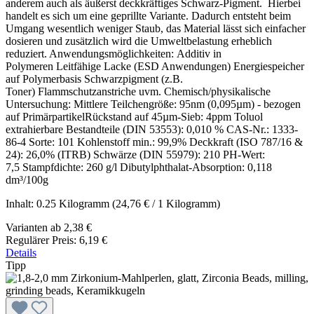
anderem auch als äußerst deckkräftiges Schwarz-Pigment. Hierbei
handelt es sich um eine geprillte Variante. Dadurch entsteht beim
Umgang wesentlich weniger Staub, das Material lässt sich einfacher
dosieren und zusätzlich wird die Umweltbelastung erheblich
reduziert. Anwendungsmöglichkeiten: Additiv in
Polymeren Leitfähige Lacke (ESD Anwendungen) Energiespeicher
auf Polymerbasis Schwarzpigment (z.B.
Toner) Flammschutzanstriche uvm. Chemisch/physikalische
Untersuchung: Mittlere Teilchengröße: 95nm (0,095µm) - bezogen
auf PrimärpartikelRückstand auf 45µm-Sieb: 4ppm Toluol
extrahierbare Bestandteile (DIN 53553): 0,010 % CAS-Nr.: 1333-
86-4 Sorte: 101 Kohlenstoff min.: 99,9% Deckkraft (ISO 787/16 &
24): 26,0% (ITRB) Schwärze (DIN 55979): 210 PH-Wert:
7,5 Stampfdichte: 260 g/l Dibutylphthalat-Absorption: 0,118
dm³/100g
Inhalt:
0.25 Kilogramm
(24,76 € / 1 Kilogramm)
Varianten ab
2,38 €
Regulärer Preis:
6,19 €
Details
Tipp