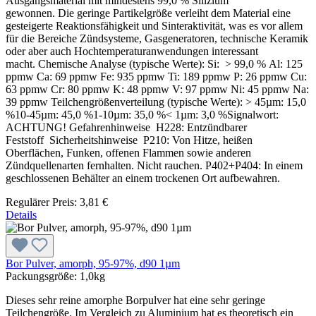
Ausgangsmaterial mit mindestens 99,0 % Silizium
gewonnen. Die geringe Partikelgröße verleiht dem Material eine
gesteigerte Reaktionsfähigkeit und Sinteraktivität, was es vor allem
für die Bereiche Zündsysteme, Gasgeneratoren, technische Keramik
oder aber auch Hochtemperaturanwendungen interessant
macht. Chemische Analyse (typische Werte): Si: > 99,0 % Al: 125
ppmw Ca: 69 ppmw Fe: 935 ppmw Ti: 189 ppmw P: 26 ppmw Cu:
63 ppmw Cr: 80 ppmw K: 48 ppmw V: 97 ppmw Ni: 45 ppmw Na:
39 ppmw Teilchengrößenverteilung (typische Werte): > 45µm: 15,0
%10-45µm: 45,0 %1-10µm: 35,0 %< 1µm: 3,0 %Signalwort:
ACHTUNG! Gefahrenhinweise H228: Entzündbarer
Feststoff Sicherheitshinweise P210: Von Hitze, heißen
Oberflächen, Funken, offenen Flammen sowie anderen
Zündquellenarten fernhalten. Nicht rauchen. P402+P404: In einem
geschlossenen Behälter an einem trockenen Ort aufbewahren.
Regulärer Preis:
3,81 €
Details
Bor Pulver, amorph, 95-97%, d90 1µm
Packungsgröße:
1,0kg
Dieses sehr reine amorphe Borpulver hat eine sehr geringe
Teilchengröße. Im Vergleich zu Aluminium hat es theoretisch ein