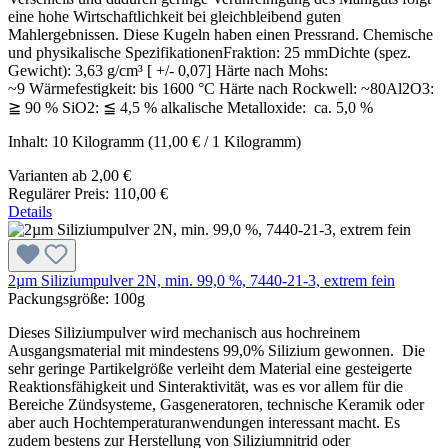
eine hohe Wirtschaftlichkeit bei gleichbleibend guten
Mahlergebnissen. Diese Kugeln haben einen Pressrand. Chemische
und physikalische SpezifikationenFraktion: 25 mmDichte (spez.
Gewicht): 3,63 g/cm³ [ +/- 0,07] Härte nach Mohs:
~9 Wärmefestigkeit: bis 1600 °C Härte nach Rockwell: ~80Al2O3:
≧ 90 % SiO2: ≦ 4,5 % alkalische Metalloxide: ca. 5,0 %
Inhalt:
10 Kilogramm
(11,00 € / 1 Kilogramm)
Varianten ab
2,00 €
Regulärer Preis:
110,00 €
Details
2µm Siliziumpulver 2N, min. 99,0 %, 7440-21-3, extrem fein
Packungsgröße:
100g
Dieses Siliziumpulver wird mechanisch aus hochreinem
Ausgangsmaterial mit mindestens 99,0% Silizium gewonnen. Die
sehr geringe Partikelgröße verleiht dem Material eine gesteigerte
Reaktionsfähigkeit und Sinteraktivität, was es vor allem für die
Bereiche Zündsysteme, Gasgeneratoren, technische Keramik oder
aber auch Hochtemperaturanwendungen interessant macht. Es
zudem bestens zur Herstellung von Siliziumnitrid oder