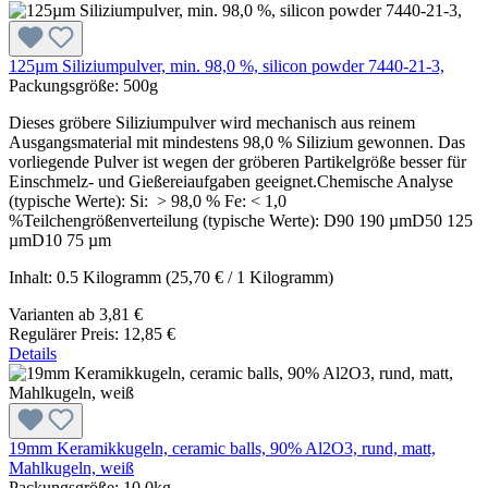
125µm Siliziumpulver, min. 98,0 %, silicon powder 7440-21-3,
Packungsgröße:
500g
Dieses gröbere Siliziumpulver wird mechanisch aus reinem
Ausgangsmaterial mit mindestens 98,0 % Silizium gewonnen. Das
vorliegende Pulver ist wegen der gröberen Partikelgröße besser für
Einschmelz- und Gießereiaufgaben geeignet.Chemische Analyse
(typische Werte): Si: > 98,0 % Fe: < 1,0
%Teilchengrößenverteilung (typische Werte): D90 190 µmD50 125
µmD10 75 µm
Inhalt:
0.5 Kilogramm
(25,70 € / 1 Kilogramm)
Varianten ab
3,81 €
Regulärer Preis:
12,85 €
Details
19mm Keramikkugeln, ceramic balls, 90% Al2O3, rund, matt,
Mahlkugeln, weiß
Packungsgröße:
10,0kg