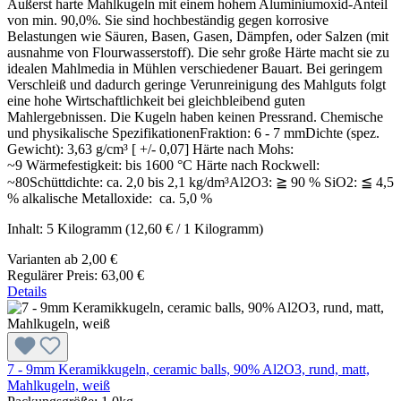
Äußerst harte Mahlkugeln mit einem hohem Aluminiumoxid-Anteil
von min. 90,0%. Sie sind hochbeständig gegen korrosive
Belastungen wie Säuren, Basen, Gasen, Dämpfen, oder Salzen (mit
ausnahme von Flourwasserstoff). Die sehr große Härte macht sie zu
idealen Mahlmedia in Mühlen verschiedener Bauart. Bei geringem
Verschleiß und dadurch geringe Verunreinigung des Mahlguts folgt
eine hohe Wirtschaftlichkeit bei gleichbleibend guten
Mahlergebnissen. Die Kugeln haben keinen Pressrand. Chemische
und physikalische SpezifikationenFraktion: 6 - 7 mmDichte (spez.
Gewicht): 3,63 g/cm³ [ +/- 0,07] Härte nach Mohs:
~9 Wärmefestigkeit: bis 1600 °C Härte nach Rockwell:
~80Schüttdichte: ca. 2,0 bis 2,1 kg/dm³Al2O3: ≧ 90 % SiO2: ≦ 4,5
% alkalische Metalloxide: ca. 5,0 %
Inhalt:
5 Kilogramm
(12,60 € / 1 Kilogramm)
Varianten ab
2,00 €
Regulärer Preis:
63,00 €
Details
7 - 9mm Keramikkugeln, ceramic balls, 90% Al2O3, rund, matt,
Mahlkugeln, weiß