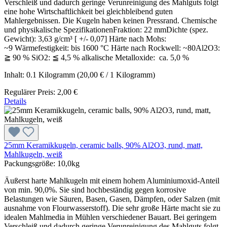
Verschleiß und dadurch geringe Verunreinigung des Mahlguts folgt
eine hohe Wirtschaftlichkeit bei gleichbleibend guten
Mahlergebnissen. Die Kugeln haben keinen Pressrand. Chemische
und physikalische SpezifikationenFraktion: 22 mmDichte (spez.
Gewicht): 3,63 g/cm³ [ +/- 0,07] Härte nach Mohs:
~9 Wärmefestigkeit: bis 1600 °C Härte nach Rockwell: ~80Al2O3:
≧ 90 % SiO2: ≦ 4,5 % alkalische Metalloxide: ca. 5,0 %
Inhalt:
0.1 Kilogramm
(20,00 € / 1 Kilogramm)
Regulärer Preis:
2,00 €
Details
25mm Keramikkugeln, ceramic balls, 90% Al2O3, rund, matt,
Mahlkugeln, weiß
Packungsgröße:
10,0kg
Äußerst harte Mahlkugeln mit einem hohem Aluminiumoxid-Anteil
von min. 90,0%. Sie sind hochbeständig gegen korrosive
Belastungen wie Säuren, Basen, Gasen, Dämpfen, oder Salzen (mit
ausnahme von Flourwasserstoff). Die sehr große Härte macht sie zu
idealen Mahlmedia in Mühlen verschiedener Bauart. Bei geringem
Verschleiß und dadurch geringe Verunreinigung des Mahlguts folgt