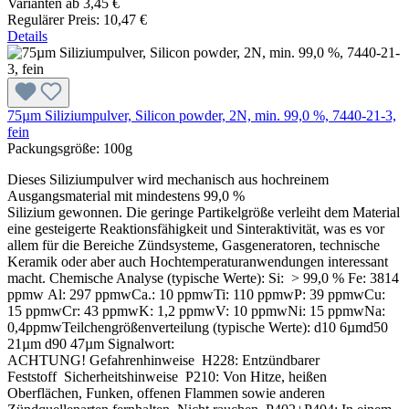
Varianten ab
3,45 €
Regulärer Preis:
10,47 €
Details
75µm Siliziumpulver, Silicon powder, 2N, min. 99,0 %, 7440-21-3,
fein
Packungsgröße:
100g
Dieses Siliziumpulver wird mechanisch aus hochreinem
Ausgangsmaterial mit mindestens 99,0 %
Silizium gewonnen. Die geringe Partikelgröße verleiht dem Material
eine gesteigerte Reaktionsfähigkeit und Sinteraktivität, was es vor
allem für die Bereiche Zündsysteme, Gasgeneratoren, technische
Keramik oder aber auch Hochtemperaturanwendungen interessant
macht. Chemische Analyse (typische Werte): Si: > 99,0 % Fe: 3814
ppmw Al: 297 ppmwCa.: 10 ppmwTi: 110 ppmwP: 39 ppmwCu:
15 ppmwCr: 43 ppmwK: 1,2 ppmwV: 10 ppmwNi: 15 ppmwNa:
0,4ppmwTeilchengrößenverteilung (typische Werte): d10 6µmd50
21µm d90 47µm Signalwort:
ACHTUNG! Gefahrenhinweise H228: Entzündbarer
Feststoff Sicherheitshinweise P210: Von Hitze, heißen
Oberflächen, Funken, offenen Flammen sowie anderen