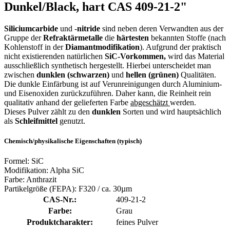
Dunkel/Black, hart CAS 409-21-2"
Siliciumcarbide
und -
nitride
sind neben deren Verwandten aus der
Gruppe der
Refraktärmetalle
die
härtesten
bekannten Stoffe (nach
Kohlenstoff in der
Diamantmodifikation
). Aufgrund der praktisch
nicht existierenden natürlichen
SiC-Vorkommen,
wird das Material
ausschließlich synthetisch hergestellt. Hierbei unterscheidet man
zwischen
dunklen (schwarzen)
und
hellen (grünen)
Qualitäten.
Die dunkle Einfärbung ist auf Verunreinigungen durch Aluminium-
und Eisenoxiden zurückzuführen. Daher kann, die Reinheit rein
qualitativ anhand der gelieferten Farbe
abgeschätzt
werden.
Dieses Pulver zählt zu den
dunklen
Sorten und wird hauptsächlich
als
Schleifmittel
genutzt.
Chemisch/physikalische Eigenschaften (typisch)
Formel: SiC
Modifikation: Alpha SiC
Farbe: Anthrazit
Partikelgröße (FEPA): F320 / ca. 30µm
CAS-Nr.:
409-21-2
Farbe:
Grau
Produktcharakter:
feines Pulver