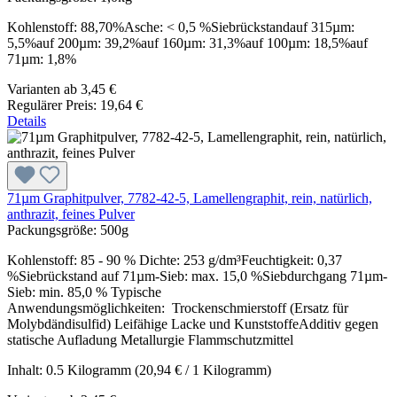
Kohlenstoff: 88,70%Asche: < 0,5 %Siebrückstandauf 315µm:
5,5%auf 200µm: 39,2%auf 160µm: 31,3%auf 100µm: 18,5%auf
71µm: 1,8%
Varianten ab
3,45 €
Regulärer Preis:
19,64 €
Details
71µm Graphitpulver, 7782-42-5, Lamellengraphit, rein, natürlich,
anthrazit, feines Pulver
Packungsgröße:
500g
Kohlenstoff: 85 - 90 % Dichte: 253 g/dm³Feuchtigkeit: 0,37
%Siebrückstand auf 71µm-Sieb: max. 15,0 %Siebdurchgang 71µm-
Sieb: min. 85,0 % Typische
Anwendungsmöglichkeiten: Trockenschmierstoff (Ersatz für
Molybdändisulfid) Leifähige Lacke und KunststoffeAdditiv gegen
statische Aufladung Metallurgie Flammschutzmittel
Inhalt:
0.5 Kilogramm
(20,94 € / 1 Kilogramm)