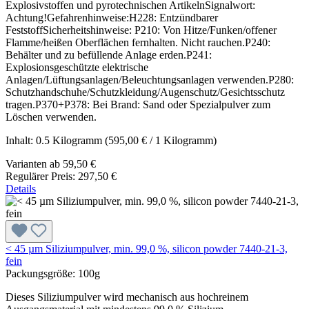
Explosivstoffen und pyrotechnischen ArtikelnSignalwort:
Achtung!Gefahrenhinweise:H228: Entzündbarer
FeststoffSicherheitshinweise: P210: Von Hitze/Funken/offener
Flamme/heißen Oberflächen fernhalten. Nicht rauchen.P240:
Behälter und zu befüllende Anlage erden.P241:
Explosionsgeschützte elektrische
Anlagen/Lüftungsanlagen/Beleuchtungsanlagen verwenden.P280:
Schutzhandschuhe/Schutzkleidung/Augenschutz/Gesichtsschutz
tragen.P370+P378: Bei Brand: Sand oder Spezialpulver zum
Löschen verwenden.
Inhalt:
0.5 Kilogramm
(595,00 € / 1 Kilogramm)
Varianten ab
59,50 €
Regulärer Preis:
297,50 €
Details
< 45 µm Siliziumpulver, min. 99,0 %, silicon powder 7440-21-3,
fein
Packungsgröße:
100g
Dieses Siliziumpulver wird mechanisch aus hochreinem