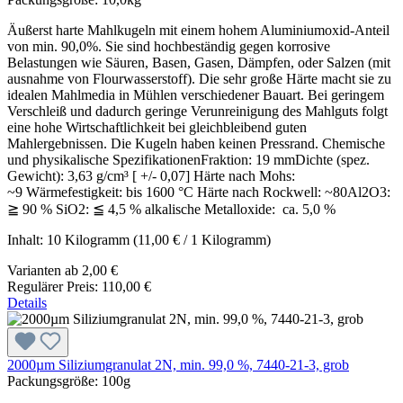
Äußerst harte Mahlkugeln mit einem hohem Aluminiumoxid-Anteil
von min. 90,0%. Sie sind hochbeständig gegen korrosive
Belastungen wie Säuren, Basen, Gasen, Dämpfen, oder Salzen (mit
ausnahme von Flourwasserstoff). Die sehr große Härte macht sie zu
idealen Mahlmedia in Mühlen verschiedener Bauart. Bei geringem
Verschleiß und dadurch geringe Verunreinigung des Mahlguts folgt
eine hohe Wirtschaftlichkeit bei gleichbleibend guten
Mahlergebnissen. Die Kugeln haben keinen Pressrand. Chemische
und physikalische SpezifikationenFraktion: 19 mmDichte (spez.
Gewicht): 3,63 g/cm³ [ +/- 0,07] Härte nach Mohs:
~9 Wärmefestigkeit: bis 1600 °C Härte nach Rockwell: ~80Al2O3:
≧ 90 % SiO2: ≦ 4,5 % alkalische Metalloxide: ca. 5,0 %
Inhalt:
10 Kilogramm
(11,00 € / 1 Kilogramm)
Varianten ab
2,00 €
Regulärer Preis:
110,00 €
Details
2000µm Siliziumgranulat 2N, min. 99,0 %, 7440-21-3, grob
Packungsgröße:
100g