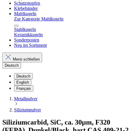
Schutzstopfen
Klebebänder
Mahlkugeln
Zur Kategorie Mahlkugeln
Stahlkugeln
Keramikkugeln
Sonderposten
Neu im Sortiment
Menü schließen
Deutsch
Deutsch
English
Français
Metallpulver
Siliziumpulver
Siliziumcarbid, SiC, ca. 30µm, F320
(FEPA), Dunkel/Black, hart CAS 409-21-2