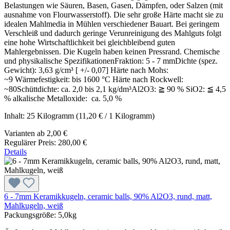
Belastungen wie Säuren, Basen, Gasen, Dämpfen, oder Salzen (mit
ausnahme von Flourwasserstoff). Die sehr große Härte macht sie zu
idealen Mahlmedia in Mühlen verschiedener Bauart. Bei geringem
Verschleiß und dadurch geringe Verunreinigung des Mahlguts folgt
eine hohe Wirtschaftlichkeit bei gleichbleibend guten
Mahlergebnissen. Die Kugeln haben keinen Pressrand. Chemische
und physikalische SpezifikationenFraktion: 5 - 7 mmDichte (spez.
Gewicht): 3,63 g/cm³ [ +/- 0,07] Härte nach Mohs:
~9 Wärmefestigkeit: bis 1600 °C Härte nach Rockwell:
~80Schüttdichte: ca. 2,0 bis 2,1 kg/dm³Al2O3: ≧ 90 % SiO2: ≦ 4,5
% alkalische Metalloxide: ca. 5,0 %
Inhalt:
25 Kilogramm
(11,20 € / 1 Kilogramm)
Varianten ab
2,00 €
Regulärer Preis:
280,00 €
Details
6 - 7mm Keramikkugeln, ceramic balls, 90% Al2O3, rund, matt,
Mahlkugeln, weiß
Packungsgröße:
5,0kg