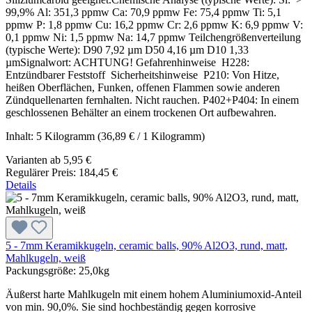
99,9% Al: 351,3 ppmw Ca: 70,9 ppmw Fe: 75,4 ppmw Ti: 5,1
ppmw P: 1,8 ppmw Cu: 16,2 ppmw Cr: 2,6 ppmw K: 6,9 ppmw V:
0,1 ppmw Ni: 1,5 ppmw Na: 14,7 ppmw Teilchengrößenverteilung
(typische Werte): D90 7,92 µm D50 4,16 µm D10 1,33
µmSignalwort: ACHTUNG! Gefahrenhinweise H228:
Entzündbarer Feststoff Sicherheitshinweise P210: Von Hitze,
heißen Oberflächen, Funken, offenen Flammen sowie anderen
Zündquellenarten fernhalten. Nicht rauchen. P402+P404: In einem
geschlossenen Behälter an einem trockenen Ort aufbewahren.
Inhalt:
5 Kilogramm
(36,89 € / 1 Kilogramm)
Varianten ab
5,95 €
Regulärer Preis:
184,45 €
Details
5 - 7mm Keramikkugeln, ceramic balls, 90% Al2O3, rund, matt,
Mahlkugeln, weiß
Packungsgröße:
25,0kg
Äußerst harte Mahlkugeln mit einem hohem Aluminiumoxid-Anteil
von min. 90,0%. Sie sind hochbeständig gegen korrosive