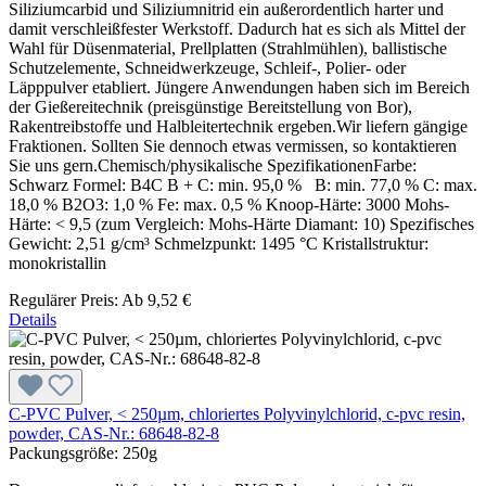
Siliziumcarbid und Siliziumnitrid ein außerordentlich harter und
damit verschleißfester Werkstoff. Dadurch hat es sich als Mittel der
Wahl für Düsenmaterial, Prellplatten (Strahlmühlen), ballistische
Schutzelemente, Schneidwerkzeuge, Schleif-, Polier- oder
Läpppulver etabliert. Jüngere Anwendungen haben sich im Bereich
der Gießereitechnik (preisgünstige Bereitstellung von Bor),
Rakentreibstoffe und Halbleitertechnik ergeben.Wir liefern gängige
Fraktionen. Sollten Sie dennoch etwas vermissen, so kontaktieren
Sie uns gern.Chemisch/physikalische SpezifikationenFarbe:
Schwarz Formel: B4C B + C: min. 95,0 % B: min. 77,0 % C: max.
18,0 % B2O3: 1,0 % Fe: max. 0,5 % Knoop-Härte: 3000 Mohs-
Härte: < 9,5 (zum Vergleich: Mohs-Härte Diamant: 10) Spezifisches
Gewicht: 2,51 g/cm³ Schmelzpunkt: 1495 °C Kristallstruktur:
monokristallin
Regulärer Preis:
Ab
9,52 €
Details
C-PVC Pulver, < 250µm, chloriertes Polyvinylchlorid, c-pvc resin,
powder, CAS-Nr.: 68648-82-8
Packungsgröße:
250g