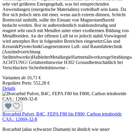
sehr viel größeren Energiegehalt, was bei entsprechenden
Anwendungen (energetische Materialien) vorteilhaft sein kann. Da
Bor sich jedoch stets mit einer, wenn auch extrem dünnen, Schicht
Bortrioxid umhüllt, sollte der Einsatz von Magnesiumfluorid
bedacht werden. Bor ist außerordentlich reaktionsfreudig und
reagiert sehr rasch mit Metallen unter einer exothermen Bildung von
Metallboriden. An der offenen Luft ist es jedoch stabil.Vorwiegend
wird amorphes Bor in folgenden Bereichen eingesetzt:Glas und
KeramikPyrotechnikGasgeneratoren Luft- und Raumfahrtechnik
(Anzündvorrichtung
Stelltriebwerke)HalbleiterMetallurgieHartmetallwerkzeugeStrahlungs
ACHTUNG! Gefahrenhinweise H302 Gesundheitsschädlich bei
Verschlucken Sicherheitshinweise -
Varianten ab
10,71 €
Regulärer Preis:
552,28 €
Details
Borcarbid Pulver, B4C, FEPA F80 bis F800, Carbon tetraboride
CAS.: 12069-32-8
Borcarbid (alias schwarzer Diamant) ist ähnlich wie unser