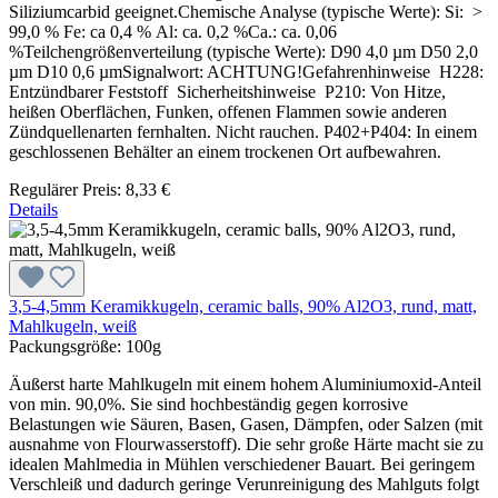
Siliziumcarbid geeignet.Chemische Analyse (typische Werte): Si: >
99,0 % Fe: ca 0,4 % Al: ca. 0,2 %Ca.: ca. 0,06
%Teilchengrößenverteilung (typische Werte): D90 4,0 µm D50 2,0
µm D10 0,6 µmSignalwort: ACHTUNG!Gefahrenhinweise H228:
Entzündbarer Feststoff Sicherheitshinweise P210: Von Hitze,
heißen Oberflächen, Funken, offenen Flammen sowie anderen
Zündquellenarten fernhalten. Nicht rauchen. P402+P404: In einem
geschlossenen Behälter an einem trockenen Ort aufbewahren.
Regulärer Preis:
8,33 €
Details
3,5-4,5mm Keramikkugeln, ceramic balls, 90% Al2O3, rund, matt,
Mahlkugeln, weiß
Packungsgröße:
100g
Äußerst harte Mahlkugeln mit einem hohem Aluminiumoxid-Anteil
von min. 90,0%. Sie sind hochbeständig gegen korrosive
Belastungen wie Säuren, Basen, Gasen, Dämpfen, oder Salzen (mit
ausnahme von Flourwasserstoff). Die sehr große Härte macht sie zu
idealen Mahlmedia in Mühlen verschiedener Bauart. Bei geringem
Verschleiß und dadurch geringe Verunreinigung des Mahlguts folgt