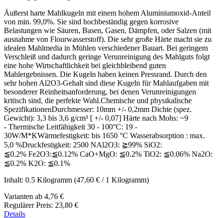
Äußerst harte Mahlkugeln mit einem hohem Aluminiumoxid-Anteil
von min. 99,0%. Sie sind hochbeständig gegen korrosive
Belastungen wie Säuren, Basen, Gasen, Dämpfen, oder Salzen (mit
ausnahme von Flourwasserstoff). Die sehr große Härte macht sie zu
idealen Mahlmedia in Mühlen verschiedener Bauart. Bei geringem
Verschleiß und dadurch geringe Verunreinigung des Mahlguts folgt
eine hohe Wirtschaftlichkeit bei gleichbleibend guten
Mahlergebnissen. Die Kugeln haben keinen Pressrand. Durch den
sehr hohen Al2O3-Gehalt sind diese Kugeln für Mahlaufgaben mit
besonderer Reinheitsanforderung, bei denen Verunreinigungen
kritisch sind, die perfekte Wahl.Chemische und physikalische
SpezifikationenDurchmesser: 10mm +/- 0,2mm Dichte (spez.
Gewicht): 3,3 bis 3,6 g/cm³ [ +/- 0,07] Härte nach Mohs: ~9
- Thermische Leitfähigkeit 30 - 100°C: 19 -
30W/M*KWärmefestigkeit: bis 1650 °C Wasserabsorption : max.
5,0 %Druckfestigkeit: 2500 NAl2O3: ≧99% SiO2:
≦0.2% Fe2O3:≦0.12% CaO+MgO: ≦0.2% TiO2: ≦0.06% Na2O:
≦0.2% K2O: ≦0.1%
Inhalt:
0.5 Kilogramm
(47,60 € / 1 Kilogramm)
Varianten ab
4,76 €
Regulärer Preis:
23,80 €
Details