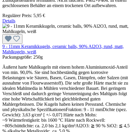
Zündquellenarten fernhalten. Nicht rauchen. P402+P404: In einem
geschlossenen Behälter an einem trockenen Ort aufbewahren.
Regulärer Preis:
5,95 €
Details
9 - 11mm Keramikkugeln, ceramic balls, 90% Al2O3, rund, matt,
Mahlkugeln, weiß
Packungsgröße:
250g
Äußerst harte Mahlkugeln mit einem hohem Aluminiumoxid-Anteil
von min. 90,0%. Sie sind hochbeständig gegen korrosive
Belastungen wie Säuren, Basen, Gasen, Dämpfen, oder Salzen (mit
ausnahme von Flourwasserstoff). Die sehr große Härte macht sie zu
idealen Mahlmedia in Mühlen verschiedener Bauart. Bei geringem
Verschleiß und dadurch geringe Verunreinigung des Mahlguts folgt
eine hohe Wirtschaftlichkeit bei gleichbleibend guten
Mahlergebnissen. Die Kugeln haben keinen Pressrand. Chemische
und physikalische SpezifikationenFraktion: 9 - 11 mmDichte (spez.
Gewicht): 3,63 g/cm³ [ +/- 0,07] Härte nach Mohs:
~9 Wärmefestigkeit: bis 1600 °C Härte nach Rockwell:
~80Schüttdichte: ca. 2,0 bis 2,1 kg/dm³Al2O3: ≧ 90 % SiO2: ≦ 4,5
% alkalische Metalloxide: ca. 5,0 %