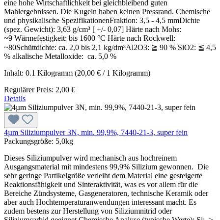
eine hohe Wirtschaftlichkeit bei gleichbleibend guten
Mahlergebnissen. Die Kugeln haben keinen Pressrand. Chemische
und physikalische SpezifikationenFraktion: 3,5 - 4,5 mmDichte
(spez. Gewicht): 3,63 g/cm³ [ +/- 0,07] Härte nach Mohs:
~9 Wärmefestigkeit: bis 1600 °C Härte nach Rockwell:
~80Schüttdichte: ca. 2,0 bis 2,1 kg/dm³Al2O3: ≧ 90 % SiO2: ≦ 4,5
% alkalische Metalloxide: ca. 5,0 %
Inhalt:
0.1 Kilogramm
(20,00 € / 1 Kilogramm)
Regulärer Preis:
2,00 €
Details
4µm Siliziumpulver 3N, min. 99,9%, 7440-21-3, super fein
Packungsgröße:
5,0kg
Dieses Siliziumpulver wird mechanisch aus hochreinem
Ausgangsmaterial mit mindestens 99,9% Silizium gewonnen. Die
sehr geringe Partikelgröße verleiht dem Material eine gesteigerte
Reaktionsfähigkeit und Sinteraktivität, was es vor allem für die
Bereiche Zündsysteme, Gasgeneratoren, technische Keramik oder
aber auch Hochtemperaturanwendungen interessant macht. Es
zudem bestens zur Herstellung von Siliziumnitrid oder
Siliziumcarbid geeignet.Chemische Analyse (typische Werte): Si: >