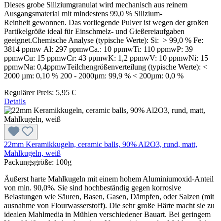
Dieses grobe Siliziumgranulat wird mechanisch aus reinem
Ausgangsmaterial mit mindestens 99,0 % Silizium-
Reinheit gewonnen. Das vorliegende Pulver ist wegen der großen
Partikelgröße ideal für Einschmelz- und Gießereiaufgaben
geeignet.Chemische Analyse (typische Werte): Si: > 99,0 % Fe:
3814 ppmw Al: 297 ppmwCa.: 10 ppmwTi: 110 ppmwP: 39
ppmwCu: 15 ppmwCr: 43 ppmwK: 1,2 ppmwV: 10 ppmwNi: 15
ppmwNa: 0,4ppmwTeilchengrößenverteilung (typische Werte): <
2000 µm: 0,10 % 200 - 2000µm: 99,9 % < 200µm: 0,0 %
Regulärer Preis:
5,95 €
Details
22mm Keramikkugeln, ceramic balls, 90% Al2O3, rund, matt,
Mahlkugeln, weiß
Packungsgröße:
100g
Äußerst harte Mahlkugeln mit einem hohem Aluminiumoxid-Anteil
von min. 90,0%. Sie sind hochbeständig gegen korrosive
Belastungen wie Säuren, Basen, Gasen, Dämpfen, oder Salzen (mit
ausnahme von Flourwasserstoff). Die sehr große Härte macht sie zu
idealen Mahlmedia in Mühlen verschiedener Bauart. Bei geringem