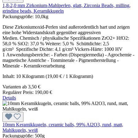
1,8-2,0 mm Zirkonium-Mahlperlen, glatt, Zirconia Beads, milling,
grinding beads, Keramikkugeln
Packungsgröße:
10,0kg
Diese Zirkoniumoxid-Perlen sind außerordentlich hart und zeigen
eine hohe Widerstandskraft gegenüber aggressiven
Medien. Chemisch / physikalische Spezifikationen ZrO2+ HfO2:
58,0 % SiO2: 37,0 % Weitere: 5,0 % Schüttdichte: 2,5
g/cm³ Spezifische Dichte: 4,1 g/cm³ Vickers-Härte: 1000 HV
1 Anwendungsbereiche: - Farben (Dispergiermedia) - Agrochemie -
magnetische Anstriche - Tonminerale - Pigmentherstellung -
Minerale - Keramikverarbeitung
Inhalt:
10 Kilogramm
(19,00 € / 1 Kilogramm)
Varianten ab
3,50 €
Regulärer Preis:
190,00 €
Details
10mm Keramikkugeln, ceramic balls, 99% Al2O3, rund, matt,
Mahlkugeln, weiß
Packungsgröße:
500g