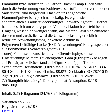
Flammruß bzw. Industrieruß / Carbon Black / Lamp Black wird
durch die Verbrennung von Kohlenwasserstoffen unter verminderter
Sauerstoffzufuhr hergestellt. Das von uns angebotene
Flammrußpulver ist typisch nanoskalig. Es eignet sich unter
anderem auch als äußerst deckkräftiges Schwarz-Pigment. Hierbei
handelt es sich um eine geprillte Variante. Dadurch entsteht beim
Umgang wesentlich weniger Staub, das Material lässt sich einfacher
dosieren und zusätzlich wird die Umweltbelastung erheblich
reduziert. Anwendungsmöglichkeiten: Additiv in
Polymeren Leitfähige Lacke (ESD Anwendungen) Energiespeicher
auf Polymerbasis Schwarzpigment (z.B.
Toner) Flammschutzanstriche uvm. Chemisch/physikalische
Untersuchung: Mittlere Teilchengröße: 95nm (0,095µm) - bezogen
auf PrimärpartikelRückstand auf 45µm-Sieb: 4ppm Toluol
extrahierbare Bestandteile (DIN 53553): 0,010 % CAS-Nr.: 1333-
86-4 Sorte: 101 Kohlenstoff min.: 99,9% Deckkraft (ISO 787/16 &
24): 26,0% (ITRB) Schwärze (DIN 55979): 210 PH-Wert:
7,5 Stampfdichte: 260 g/l Dibutylphthalat-Absorption: 0,118
dm³/100g
Inhalt:
0.25 Kilogramm
(24,76 € / 1 Kilogramm)
Varianten ab
2,38 €
Regulärer Preis:
6,19 €
Details