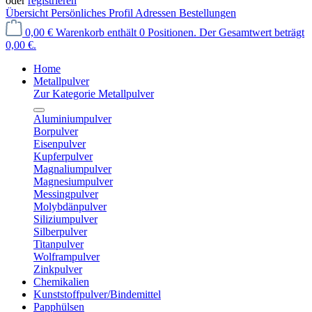
oder
registrieren
Übersicht
Persönliches Profil
Adressen
Bestellungen
0,00 €
Warenkorb enthält 0 Positionen. Der Gesamtwert beträgt
0,00 €.
Home
Metallpulver
Zur Kategorie Metallpulver
Aluminiumpulver
Borpulver
Eisenpulver
Kupferpulver
Magnaliumpulver
Magnesiumpulver
Messingpulver
Molybdänpulver
Siliziumpulver
Silberpulver
Titanpulver
Wolframpulver
Zinkpulver
Chemikalien
Kunststoffpulver/Bindemittel
Papphülsen