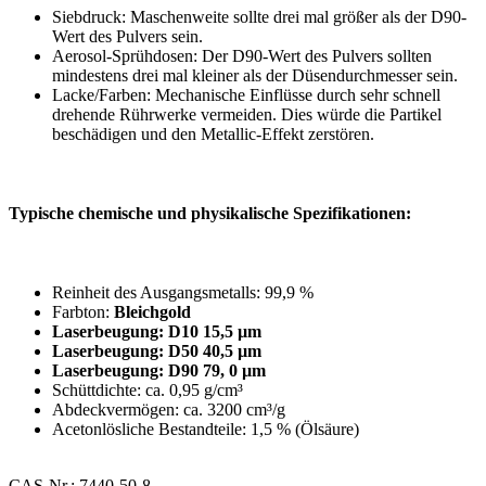
Siebdruck: Maschenweite sollte drei mal größer als der D90-
Wert des Pulvers sein.
Aerosol-Sprühdosen: Der D90-Wert des Pulvers sollten
mindestens drei mal kleiner als der Düsendurchmesser sein.
Lacke/Farben: Mechanische Einflüsse durch sehr schnell
drehende Rührwerke vermeiden. Dies würde die Partikel
beschädigen und den Metallic-Effekt zerstören.
Typische chemische und physikalische Spezifikationen:
Reinheit des Ausgangsmetalls: 99,9 %
Farbton:
Bleichgold
Laserbeugung: D10 15,5 µm
Laserbeugung: D50 40,5 µm
Laserbeugung: D90 79, 0 µm
Schüttdichte: ca. 0,95 g/cm³
Abdeckvermögen: ca. 3200 cm³/g
Acetonlösliche Bestandteile: 1,5 % (Ölsäure)
CAS-Nr.: 7440-50-8