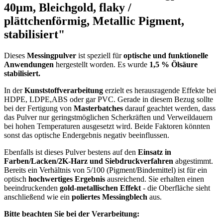
40µm, Bleichgold, flaky /
plättchenförmig, Metallic Pigment,
stabilisiert"
Dieses
Messingpulver
ist speziell für
optische und funktionelle
Anwendungen
hergestellt worden. Es wurde
1,5 % Ölsäure
stabilisiert.
In der
Kunststoffverarbeitung
erzielt es herausragende Effekte bei
HDPE, LDPE,ABS oder gar PVC. Gerade in diesem Bezug sollte
bei der Fertigung von
Masterbatches
darauf geachtet werden, dass
das Pulver nur geringstmöglichen Scherkräften und Verweildauern
bei hohen Temperaturen ausgesetzt wird. Beide Faktoren könnten
sonst das optische Endergebnis negativ beeinflussen.
Ebenfalls ist dieses Pulver bestens auf den
Einsatz in
Farben/Lacken/2K-Harz und Siebdruckverfahren
abgestimmt.
Bereits ein Verhältnis von 5/100 (Pigment/Bindemittel) ist für ein
optisch
hochwertiges Ergebnis
ausreichend. Sie erhalten einen
beeindruckenden
gold-metallischen Effekt
- die Oberfläche sieht
anschließend wie ein
poliertes Messingblech
aus.
Bitte beachten Sie bei der Verarbeitung: