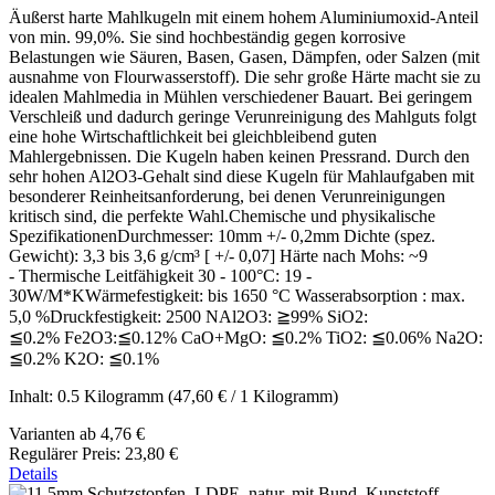
Äußerst harte Mahlkugeln mit einem hohem Aluminiumoxid-Anteil
von min. 99,0%. Sie sind hochbeständig gegen korrosive
Belastungen wie Säuren, Basen, Gasen, Dämpfen, oder Salzen (mit
ausnahme von Flourwasserstoff). Die sehr große Härte macht sie zu
idealen Mahlmedia in Mühlen verschiedener Bauart. Bei geringem
Verschleiß und dadurch geringe Verunreinigung des Mahlguts folgt
eine hohe Wirtschaftlichkeit bei gleichbleibend guten
Mahlergebnissen. Die Kugeln haben keinen Pressrand. Durch den
sehr hohen Al2O3-Gehalt sind diese Kugeln für Mahlaufgaben mit
besonderer Reinheitsanforderung, bei denen Verunreinigungen
kritisch sind, die perfekte Wahl.Chemische und physikalische
SpezifikationenDurchmesser: 10mm +/- 0,2mm Dichte (spez.
Gewicht): 3,3 bis 3,6 g/cm³ [ +/- 0,07] Härte nach Mohs: ~9
- Thermische Leitfähigkeit 30 - 100°C: 19 -
30W/M*KWärmefestigkeit: bis 1650 °C Wasserabsorption : max.
5,0 %Druckfestigkeit: 2500 NAl2O3: ≧99% SiO2:
≦0.2% Fe2O3:≦0.12% CaO+MgO: ≦0.2% TiO2: ≦0.06% Na2O:
≦0.2% K2O: ≦0.1%
Inhalt:
0.5 Kilogramm
(47,60 € / 1 Kilogramm)
Varianten ab
4,76 €
Regulärer Preis:
23,80 €
Details