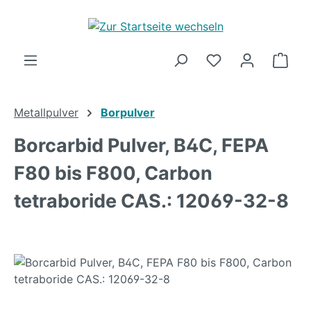
Zum Hauptinhalt springen
Ware
Metallpulver
Borpulver
Borcarbid Pulver, B4C, FEPA
F80 bis F800, Carbon
tetraboride CAS.: 12069-32-8
Bildergalerie überspringen