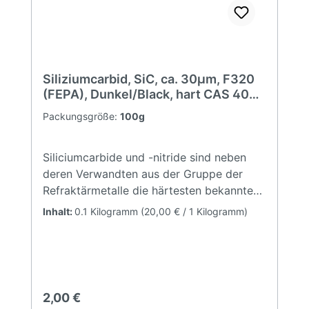
Siliziumcarbid, SiC, ca. 30µm, F320
(FEPA), Dunkel/Black, hart CAS 409-
21-2
Packungsgröße:
100g
Siliciumcarbide und -nitride sind neben
deren Verwandten aus der Gruppe der
Refraktärmetalle die härtesten bekannten
Stoffe (nach Kohlenstoff in der
Inhalt:
0.1 Kilogramm
(20,00 € / 1 Kilogramm)
Diamantmodifikation). Aufgrund der
praktisch nicht existierenden
natürlichen SiC-Vorkommen, wird das
Material ausschließlich synthetisch
hergestellt. Hierbei unterscheidet man
Regulärer Preis:
2,00 €
zwischen dunklen (schwarzen) und hellen