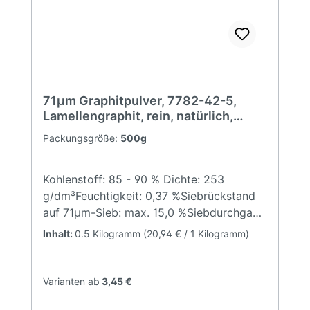
71µm Graphitpulver, 7782-42-5,
Lamellengraphit, rein, natürlich,
anthrazit, feines Pulver
Packungsgröße:
500g
Kohlenstoff: 85 - 90 % Dichte: 253
g/dm³Feuchtigkeit: 0,37 %Siebrückstand
auf 71µm-Sieb: max. 15,0 %Siebdurchgang
71µm-Sieb: min. 85,0 % Typische
Inhalt:
0.5 Kilogramm
(20,94 € / 1 Kilogramm)
Anwendungsmöglichkeiten: Trockenschmi
erstoff (Ersatz für
Molybdändisulfid) Leifähige Lacke und
Varianten ab
3,45 €
KunststoffeAdditiv gegen statische