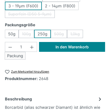
3 - 19µm (F600)
2 - 14µm (F800)
Superfein (D50 5-9µm)
(Diese Option ist zurzeit nicht verfügbar.)
auswählen
Packungsgröße
50g
100g
250g
500g
1,0kg
(Diese Option ist zurzeit nicht verfügbar.)
(Diese Option ist zurzeit nicht v
(Diese Option ist zurz
Produkt Anzahl: Gib den gewünschten Wer
In den Warenkorb
Packung
Zum Merkzettel hinzufügen
Produktnummer:
2648
Beschreibung
Borcarbid (alias schwarzer Diamant) ist ähnlich wie