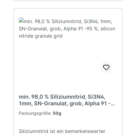
Si3N4Modifikation: Alpha Si3N4Farbe:
GrauKohlenstoffmax. 0,5 %Sauerstoffmax.
2,0 %Aluminiummax. 0,08 %Calciummax.
0,02 %Eisenmax. 0,06 %BET10 - 12
m²/gFreies Simax. 0,2 %Alpha Phasemin.
91,0 %Reinheit (Si3N4)min. 98,0 %D500,9
µm
min. 98,0 % Siliziumnitrid, Si3N4,
1mm, SN-Granulat, grob, Alpha 91 -95
%, silicon nitride granule grid
Packungsgröße:
50g
Siliziumnitrid ist ein bemerkenswerter