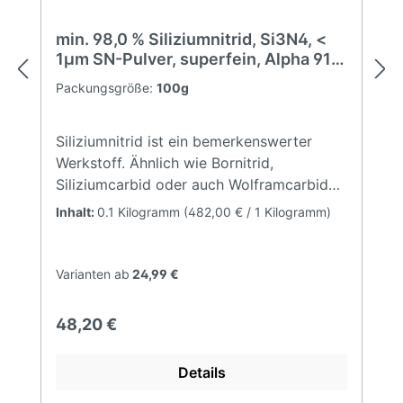
menteChemisch/physikalische
Eigenschaften (typisch)Formel:
min. 98,0 % Siliziumnitrid, Si3N4, <
SiCModifikation: Alpha SiCFarbe:
1µm SN-Pulver, superfein, Alpha 91
GrauKohlenstoff29 - 30,0
-95 %, silicon nitride
Packungsgröße:
100g
%Sauerstoffmax. 2,0 %Aluminiummax.
0,03 %Calciummax. 0,01 %Eisenmax. 0,05
%BET14 - 16 m²/gRohdichte1,6 - 1,8
Siliziumnitrid ist ein bemerkenswerter
g/cm³D100,4 µmD500,75 µmD901,5 µm
Werkstoff. Ähnlich wie Bornitrid,
Siliziumcarbid oder auch Wolframcarbid
zeigt es die für technische Keramik
Inhalt:
0.1 Kilogramm
(482,00 € / 1 Kilogramm)
typische extreme Härte. Jedoch ist es
wesentlich weniger empfindlich gegenüber
starken Temperaturwechseln
Varianten ab
24,99 €
(Thermoschock). Dadurch wird es trotz
seines vergleichsweise hohen Preises
Regulärer Preis:
48,20 €
bereits in großer Menge in Sensoren des
Automobilbaus oder als Düsenmaterial
Details
eingesetzt.Chemisch/physikalische
Eigenschaften (typisch)Formel: