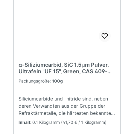
14,7 ppmw Teilchengrößenverteilung
(typische Werte): D90 7,92 µm D50 4,16
µm D10 1,33 µmSignalwort:
ACHTUNG! Gefahrenhinweise H228:
Entzündbarer
Feststoff Sicherheitshinweise P210: Von
Hitze, heißen Oberflächen, Funken,
offenen Flammen sowie anderen
Zündquellenarten fernhalten. Nicht
α-Siliziumcarbid, SiC 1.5µm Pulver,
rauchen. P402+P404: In einem
Ultrafein "UF 15", Green, CAS 409-
geschlossenen Behälter an einem
21-2
Packungsgröße:
100g
trockenen Ort aufbewahren.
Siliciumcarbide und -nitride sind, neben
deren Verwandten aus der Gruppe der
Refraktärmetalle, die härtesten bekannten
Stoffe (nach Kohlenstoff in der
Inhalt:
0.1 Kilogramm
(41,70 € / 1 Kilogramm)
Diamantmodifikation). Aufgrund der