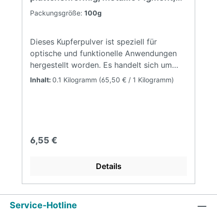
stabilisiert, fein
Packungsgröße:
100g
Dieses Kupferpulver ist speziell für
optische und funktionelle Anwendungen
hergestellt worden. Es handelt sich um
reines Kupfer, welches mit 1,5 % Ölsäure
Inhalt:
0.1 Kilogramm
(65,50 € / 1 Kilogramm)
stabilisiert wurde. In der
Kunststoffverarbeitung erzielt es
herausragende Effekte bei HDPE,
LDPE,ABS oder gar PVC. Gerade in diesem
Bezug sollte bei der Fertigung von
Regulärer Preis:
6,55 €
Masterbatches darauf geachtet werden,
dass das Pulver nur geringstmöglichen
Details
Scherkräften und Verweildauern bei hohen
Temperaturen ausgesetzt wird. Beide
Faktoren könnten sonst das optische
Endergebnis negativ
Service-Hotline
beeinflussen. Ebenfalls ist dieses Pulver