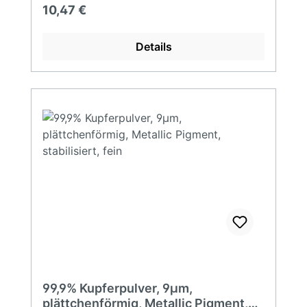
Aufladung Metallurgie Flammschutzmittel
Regulärer Preis:
10,47 €
Details
99,9% Kupferpulver, 9µm,
plättchenförmig, Metallic Pigment,