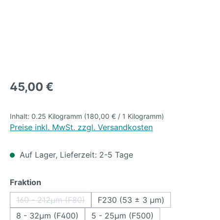
Regulärer Preis:
45,00 €
Inhalt:
0.25 Kilogramm
(180,00 € / 1 Kilogramm)
Preise inkl. MwSt. zzgl. Versandkosten
Auf Lager, Lieferzeit: 2-5 Tage
auswählen
Fraktion
160 - 212µm (F80)
F230 (53 ± 3 µm)
(Diese Option ist zurzeit nicht verfügbar.)
8 - 32µm (F400)
5 - 25µm (F500)