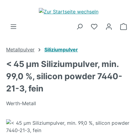
Zum Hauptinhalt springen
Ware
Metallpulver
Siliziumpulver
< 45 µm Siliziumpulver, min.
99,0 %, silicon powder 7440-
21-3, fein
Werth-Metall
Bildergalerie überspringen