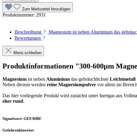
Zum Merkzettel hinzufügen
Produktnummer:
2931
Beschreibung
Magnesium ist neben Aluminium das gebräuch
Bewertungen
Menü schließen
Produktinformationen "300-600µm Magnesi
Magnesium
ist neben
Aluminium
das gebräuchlichste
Leichtmetall
Neben diesem werden
reine Magnesiumpulver
vor allem im Bereic
Das hier vorliegende Produkt wird zunächst unter Inertgas aus Vollma
eher rund
.
Signalwort: GEFAHR!
Gefahrenhinweise: