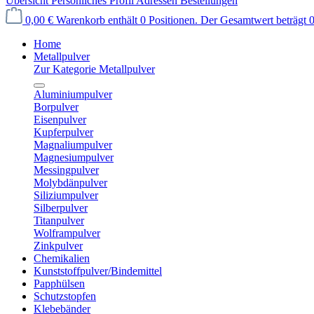
Übersicht
Persönliches Profil
Adressen
Bestellungen
0,00 €
Warenkorb enthält 0 Positionen. Der Gesamtwert beträgt 0
Home
Metallpulver
Zur Kategorie Metallpulver
Aluminiumpulver
Borpulver
Eisenpulver
Kupferpulver
Magnaliumpulver
Magnesiumpulver
Messingpulver
Molybdänpulver
Siliziumpulver
Silberpulver
Titanpulver
Wolframpulver
Zinkpulver
Chemikalien
Kunststoffpulver/Bindemittel
Papphülsen
Schutzstopfen
Klebebänder