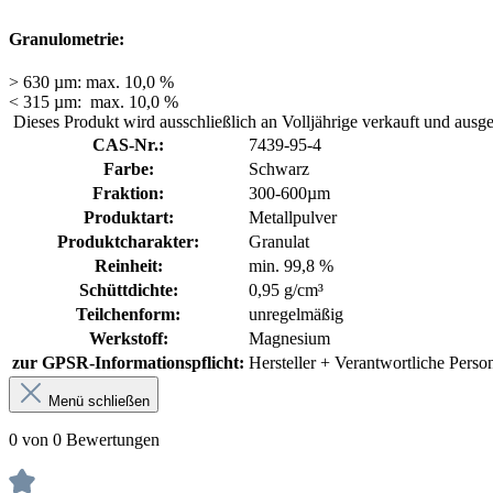
Granulometrie:
> 630 µm: max. 10,0 %
< 315 µm: max. 10,0 %
Dieses Produkt wird ausschließlich an Volljährige verkauft und ausg
CAS-Nr.:
7439-95-4
Farbe:
Schwarz
Fraktion:
300-600µm
Produktart:
Metallpulver
Produktcharakter:
Granulat
Reinheit:
min. 99,8 %
Schüttdichte:
0,95 g/cm³
Teilchenform:
unregelmäßig
Werkstoff:
Magnesium
zur GPSR-Informationspflicht:
Hersteller + Verantwortliche Pers
Menü schließen
0 von 0 Bewertungen