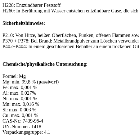
H228: Entzündbarer Feststoff
H260: In Berührung mit Wasser entstehen entzündbare Gase, die sic
Sicherheitshinweise:
P210: Von Hitze, heißen Oberflächen, Funken, offenen Flammen sowi
P370 + P378: Bei Brand: Metallbrandpulver zum Löschen verwende
P402+P404: In einem geschlossenen Behälter an einem trockenen Or
Chemische/physikalische Untersuchung:
Formel: Mg
Mg: min. 99,8 % (
passivert
)
Fe: max. 0,001 %
Al: max. 0,027%
Ni: max. 0,001 %
Mn: max. 0,016 %
Si: max. 0,003 %
Cu: max. 0,001 %
CAS-Nr.: 7439-95-4
UN-Nummer: 1418
Verpackungsgruppe: 4.1